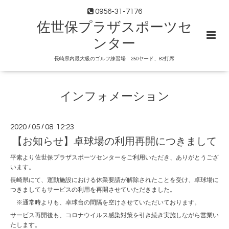
0956-31-7176
佐世保プラザスポーツセ
ンター
長崎県内最大級のゴルフ練習場 250ヤード、82打席
インフォメーション
2020
/
05
/
08 12:23
【お知らせ】卓球場の利用再開につきまして
平素より佐世保プラザスポーツセンターをご利用いただき、ありがとうござ
います。
長崎県にて、運動施設における休業要請が解除されたことを受け、卓球場に
つきましてもサービスの利用を再開させていただきました。
※通常時よりも、卓球台の間隔を空けさせていただいております。
サービス再開後も、コロナウイルス感染対策を引き続き実施しながら営業い
たします。