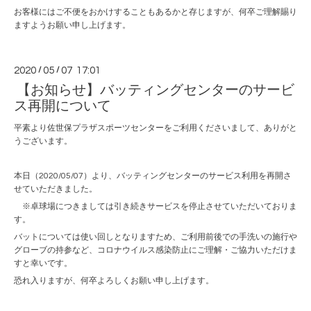
お客様にはご不便をおかけすることもあるかと存じますが、何卒ご理解賜り
ますようお願い申し上げます。
2020
/
05
/
07 17:01
【お知らせ】バッティングセンターのサービ
ス再開について
平素より佐世保プラザスポーツセンターをご利用くださいまして、ありがと
うございます。
本日（2020/05/07）より、バッティングセンターのサービス利用を再開さ
せていただきました。
※卓球場につきましては引き続きサービスを停止させていただいておりま
す。
バットについては使い回しとなりますため、ご利用前後での手洗いの施行や
グローブの持参など、コロナウイルス感染防止にご理解・ご協力いただけま
すと幸いです。
恐れ入りますが、何卒よろしくお願い申し上げます。